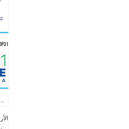
OP31
الأ
الأر