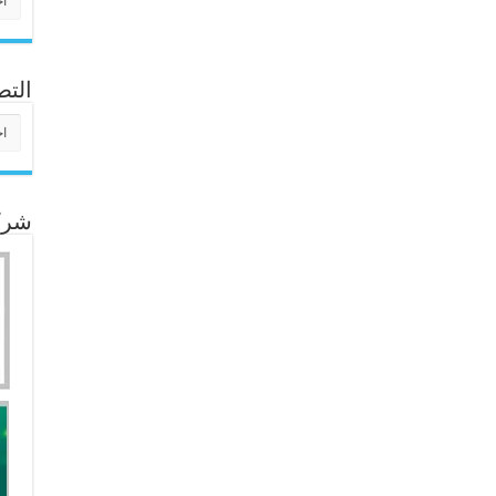
التص
التص
شركا