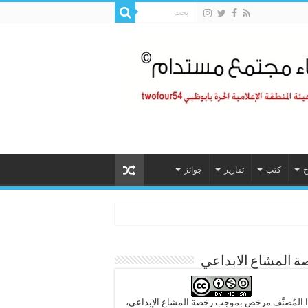
خ
كتب
تقارير
جوائز
 المشاع الابداعي
 المُصنَّف مرخص بموجب رخصة المشاع الإبداعي،