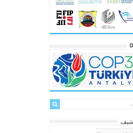
C
رشيف
شيف