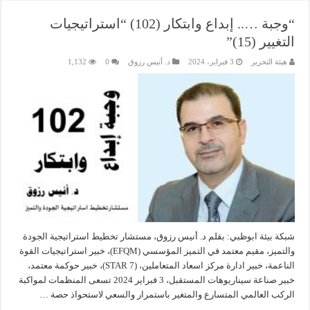
“وجبة ….. إبداع وابتكار (102) “استراتيجيات
التغيير (15)”
هيئة التحرير
3 فبراير، 2024
د. أنيس رزوق
0
1,132
شبكة بيئة ابوظبي: بقلم د. أنيس رزوق، مستشار تخطيط استراتيجية الجودة
والتميز، مقيم معتمد في التميز المؤسسي (EFQM)، خبير استراتيجيات القوة
الناعمة، خبير ادارة مركز اسعاد المتعاملين، (7 STAR)، خبير حوكمة معتمد،
خبير صناعة سيناريوهات المستقبل، 3 فبراير 2024 تسعى المنظمات لمواكبة
الركب العالمي المتسارع والمتغير باستمرار والسعي لاستحواذ حصة …