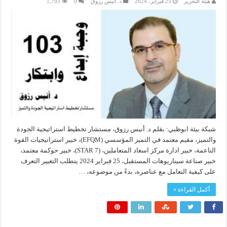
هيئة التحرير
25 فبراير، 2024
د. أنيس رزوق
0
1,793
شبكة بيئة ابوظبي: بقلم د. أنيس رزوق، مستشار تخطيط استراتيجية الجودة
والتميز، مقيم معتمد في التميز المؤسسي (EFQM)، خبير استراتيجيات القوة
الناعمة، خبير ادارة مركز اسعاد المتعاملين، (7 STAR)، خبير حوكمة معتمد،
خبير صناعة سيناريوهات المستقبل، 25 فبراير 2024 يتطلب التغيير التعرف
على كيفية التعامل مع عناصره، بدءً من موضوعه، …
أكمل القراءة »