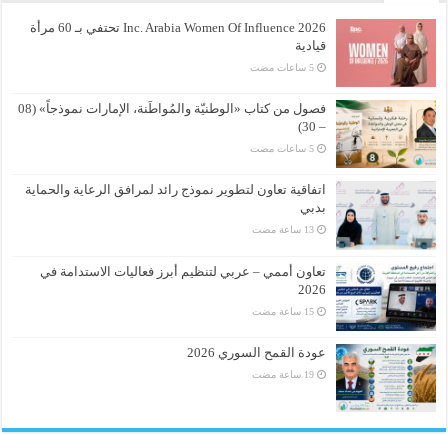
Inc. Arabia Women Of Influence 2026 تحتفي بـ 60 مرأة
قيادية
فصول من كتاب «الوطنيّة والمُواطَنة، الإمارات نموذجاً» (08
– 30)
اتفاقية تعاون لتطوير نموذج رائد لمرافق الرعاية والحماية
بدبي
تعاون أممي – عربي لتنظيم أبرز فعاليات الاستدامة في
2026
عودة القمح السوري 2026