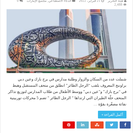
هيئة التحرير
21 فبراير، 2022
الذكاء الاصطناعي
,
مجتمع الإمارات
0
2,488
شملت عدد من السكان والزوار وطلبة مدارس في برج بارك وعين دبي
براوننج المعروف بلقب “الرجل الطائر” انطلق من متحف المستقبل وهبط
في “برج بارك” و”عين دبي” ووسط الأطفال من طلاب المدارس لتوزيع تذاكر
المتحف حلّة الطيران التي ارتداها ” الرجل الطائر ” تضم 5 محركات توربينية
نفاثة مصغّرة بقوّة …
أكمل القراءة »