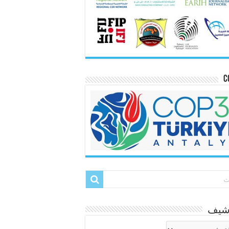
C
رشيف
شيف