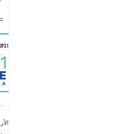
OP31
الأ
الأر