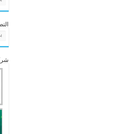
التص
التص
شركا