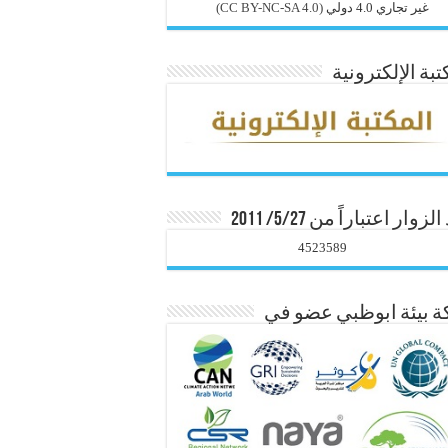
غير تجاري 4.0 دولي
(CC BY-NC-SA 4.0)
تبة الإلكترونية
زوار اعتباراً من 5/27/ 2011
4523589
 بيئة ابوظبي عضو في