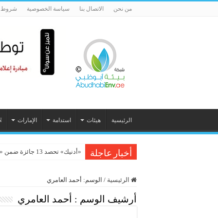
من نحن
الاتصال بنا
سياسة الخصوصية
شروط ا
الرئيسية
هيئات
استدامة
الإمارات
N
«أدنيك» تحصد 13 جائزة ضمن «ستيفي الشرق الأوسط وشمال أفريقيا 2026»
الشباب والعمل المناخي بالمغرب:
أخبار عاجلة
الرئيسية
/
الوسم:
أحمد العامري
أرشيف الوسم :
أحمد العامري