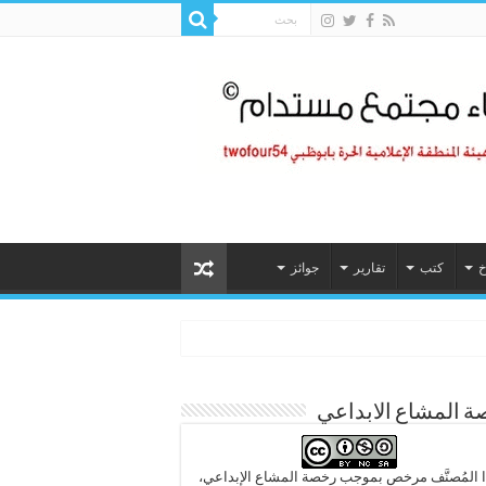
خ
كتب
تقارير
جوائز
 المشاع الابداعي
 المُصنَّف مرخص بموجب رخصة المشاع الإبداعي،