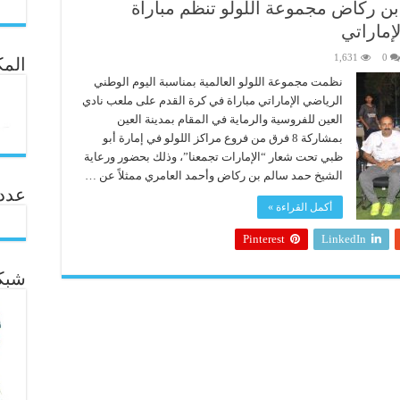
ن ركاض مجموعة اللولو تنظم مباراة
إماراتي
1,631
0
المك
نظمت مجموعة اللولو العالمية بمناسبة اليوم الوطني
الرياضي الإماراتي مباراة في كرة القدم على ملعب نادي
العين للفروسية والرماية في المقام بمدينة العين
بمشاركة 8 فرق من فروع مراكز اللولو في إمارة أبو
ظبي تحت شعار “الإمارات تجمعنا”، وذلك بحضور ورعاية
الشيخ حمد سالم بن ركاض وأحمد العامري ممثلاً عن …
عدد ال
أكمل القراءة »
Pinterest
LinkedIn
شبكة