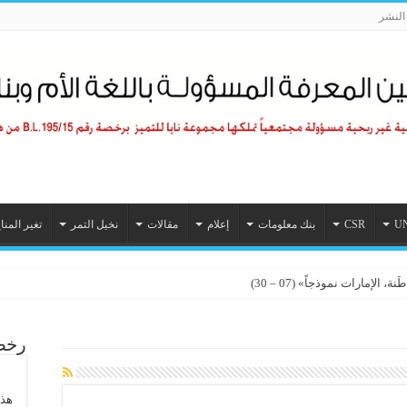
لنشر
U
CSR
بنك معلومات
إعلام
مقالات
نخيل التمر
تغير المنا
الإمارات نموذجاً» (07 – 30)
رخصة
هذا