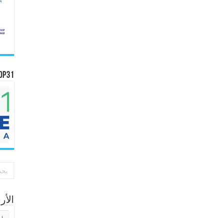
OP31
الأ
الأر