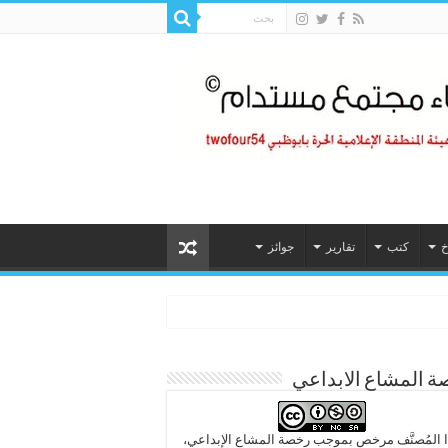
خ
كتب
تقارير
جوائز
 المشاع الابداعي
 المُصنَّف مرخص بموجب رخصة المشاع الإبداعي،