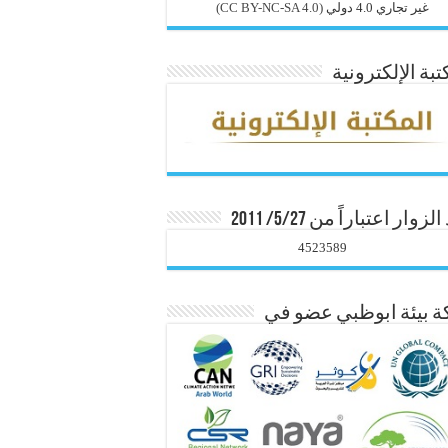
غير تجاري 4.0 دولي
(CC BY-NC-SA 4.0)
تبة الإلكترونية
زوار اعتباراً من 5/27/ 2011
4523589
 بيئة ابوظبي عضو في