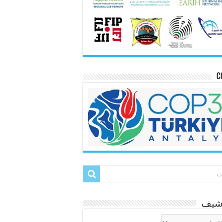
C
رشيف
شيف