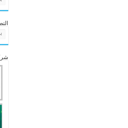
التص
التص
شركا