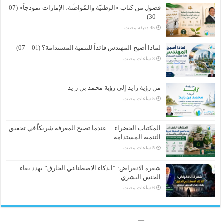
فصول من كتاب «الوطنيّة والمُواطَنة، الإمارات نموذجاً» (07
– 30)
لماذا أصبح المهندس قائداً للتنمية المستدامة؟ (01 – 07)
من رؤية زايد إلى رؤية محمد بن زايد
المكتبات الخضراء… عندما تصبح المعرفة شريكاً في تحقيق
التنمية المستدامة
شفرة الانقراض: “الذكاء الاصطناعي الخارق” يهدد بقاء
الجنس البشري