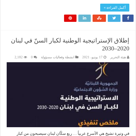
أكمل القراءة »
إطلاق الإستراتيجية الوطنية لكبار السنّ في لبنان
2020–2030
هيئة التحرير
17 يونيو، 2021
انشطة وفعاليات مسؤولة
0
2,182
في وتيرة تشيخ هي الأسرع عربياً … ربع سكّان لبنان سيصبحون من كبار