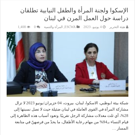
الإسكوا ولجنة المرأة والطفل النيابية تطلقان
دراسة حول العمل المرن في لبنان
هيئة التحرير
4 يونيو، 2023
ESCWA
,
المرأة والتنمية
0
1,408
شبكة بيئة ابوظبي، الاسكوا، لبنان، بيروت، 04 حزيران/يونيو 2023 لا تزال
مشاركة المرأة في القوى العاملة في لبنان ضئيلة حيث لا تصل نسبتها إلى
28%، أي ثلث معدلات مشاركة الرجل تقريبًا. وتعود أسباب هذه الظاهرة إلى
قيام النساء بـ94% من مهام رعاية الأطفال، ما يحدّ من فرصهنّ في متابعة
المسار …