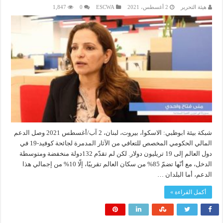
هيئة التحرير
2 أغسطس، 2021
ESCWA
0
1,847
شبكة بيئة ابوظبي: الاسكوا، بيروت، لبنان، 2 آب/أغسطس 2021 وصل الدعم
المالي الحكومي المخصص للتعافي من الآثار المدمرة لجائحة كوفيد-19 في
دول العالم إلى 19 تريليون دولار. لكن لم تقدّم 132دولة منخفضة ومتوسطة
الدخل، مع أنّها تضمّ 85% من سكان العالم تقريبًا، إلّا 10% من إجمالي هذا
الدعم، أما البلدان …
أكمل القراءة »