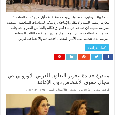
شبكة بيئة ابوظبي، الاسكوا، بيروت، مسقط، 24 أيّار/مايو 2022 المنافسة
محرّك رئيسي للنموّ والابتكار والإنتاجيّة، إذ يمكن لسياسات المنافسة المنفذة
بطريقة سليمة أن تساعد في بناء أسواق فعّالة والحدّ من الفقر والتفاوتات
الاجتماعية. انطلقت صباح اليوم أعمال منتدى المنافسة الثالث للمنطقة
العربية الذي تنظمه لجنة الأمم المتحدة الاقتصادية والاجتماعية لغربي …
أكمل القراءة »
مبادرة جديدة لتعزيز التعاون العربي-الأوروبي في
مجال حقوق الأشخاص ذوي الإعاقة
هيئة التحرير
26 يناير، 2022
أصحاب الهمم
0
1,897