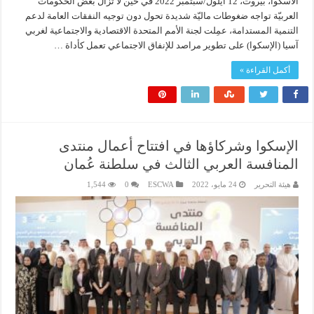
الاسكوا، بيروت، 12 أيلول/سبتمبر 2022 في حين لا تزال بعض الحكومات
العربيّة تواجه ضغوطات ماليّة شديدة تحول دون توجيه النفقات العامة لدعم
التنمية المستدامة، عمِلت لجنة الأمم المتحدة الاقتصادية والاجتماعية لغربي
آسيا (الإسكوا) على تطوير مراصد للإنفاق الاجتماعي تعمل كأداة …
أكمل القراءة »
الإسكوا وشركاؤها في افتتاح أعمال منتدى
المنافسة العربي الثالث في سلطنة عُمان
هيئة التحرير
24 مايو، 2022
ESCWA
0
1,544