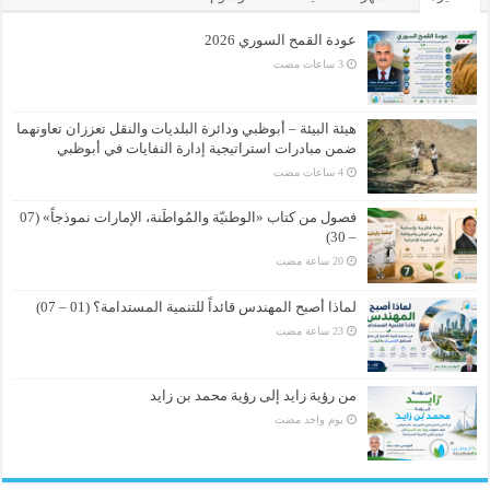
عودة القمح السوري 2026
هيئة البيئة – أبوظبي ودائرة البلديات والنقل تعززان تعاونهما
ضمن مبادرات استراتيجية إدارة النفايات في أبوظبي
فصول من كتاب «الوطنيّة والمُواطَنة، الإمارات نموذجاً» (07
– 30)
لماذا أصبح المهندس قائداً للتنمية المستدامة؟ (01 – 07)
من رؤية زايد إلى رؤية محمد بن زايد
‏يوم واحد مضت