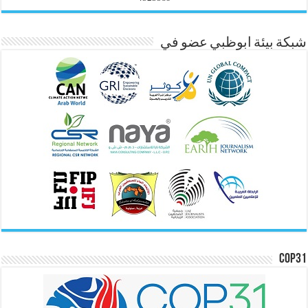
شبكة بيئة ابوظبي عضو في
COP31