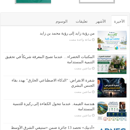
الأخيرة
الأشهر
تعليقات
الوسوم
من رؤية زايد إلى رؤية محمد بن زايد
‏ساعة واحدة مضت
المكتبات الخضراء… عندما تصبح المعرفة شريكاً في تحقيق
التنمية المستدامة
‏ساعتين مضت
شفرة الانقراض: “الذكاء الاصطناعي الخارق” يهدد بقاء
الجنس البشري
‏ساعتين مضت
هندسة القيمة.. عندما تتحول الكفاءة إلى ركيزة للتنمية
المستدامة
‏ساعتين مضت
«أدنيك» تحصد 13 جائزة ضمن «ستيفي الشرق الأوسط