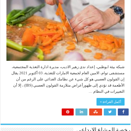
شبكة بيئة ابوظبي، إعداد ندى زهير الاديب، مديرة ادارة التغذية المجتمعية،
مستشفى توام، الامين العام لجمعية الامارات للتغذية، 03 أكتوبر 2021 يقال
إن القولون العصبي هو كل شيء عن نظامك الغذائي على الرغم من أن
الأطعمة قد تؤدي إلى ظهورأعراض متلازمة القولون العصبي (IBS) ، إلا أن
التغييرات في النظام …
أكمل القراءة »
رخصة المشاع الابداعي