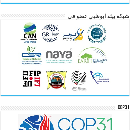
شبكة بيئة ابوظبي عضو في
COP31