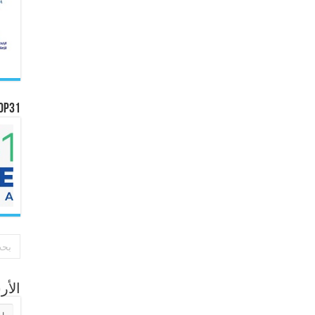
OP31
الأ
الأر