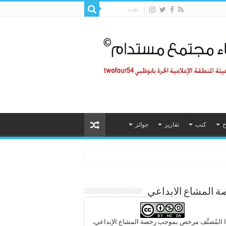
خ
كتب
تقارير
جوائز
 المشاع الابداعي
 المُصنَّف مرخص بموجب رخصة المشاع الإبداعي،