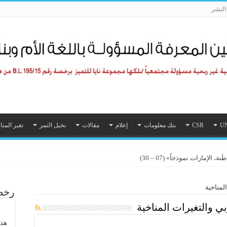
لنشر
U
CSR
بنك معلومات
إعلام
مقالات
نخيل التمر
تغير المنا
الإمارات نموذجاً» (07 – 30)
لمناخية
رخصة
ي والتغيرات المناخية
هذا