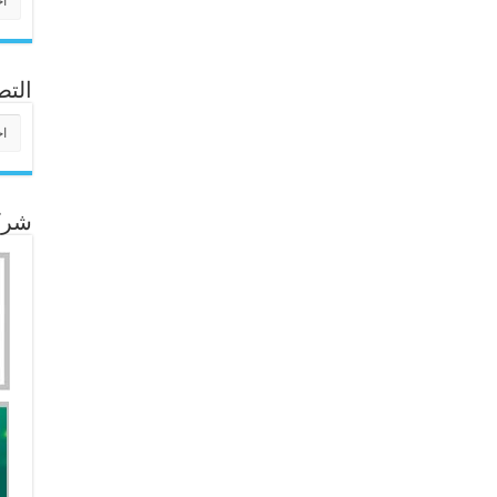
التص
التص
شركا