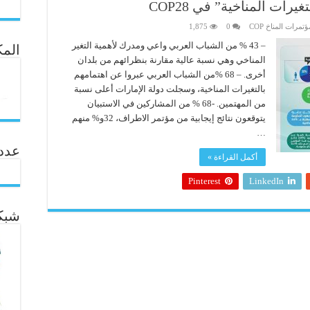
رات المناخية” في COP28
تمرات المناخ COP
0
1,875
– 43 % من الشباب العربي واعي ومدرك لأهمية التغير
المك
المناخي وهي نسبة عالية مقارنة بنظرائهم من بلدان
أخرى. – 68 %من الشباب العربي عبروا عن اهتمامهم
بالتغيرات المناخية، وسجلت دولة الإمارات أعلى نسبة
من المهتمين. -68 % من المشاركين في الاستبيان
يتوقعون نتائج إيجابية من مؤتمر الاطراف، 32و% منهم
…
عدد ال
أكمل القراءة »
Pinterest
LinkedIn
شبكة