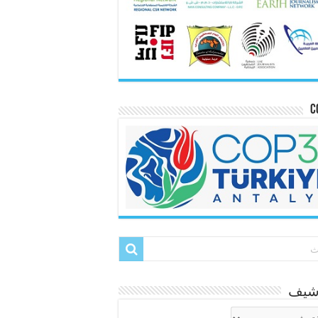
C
رشيف
شيف