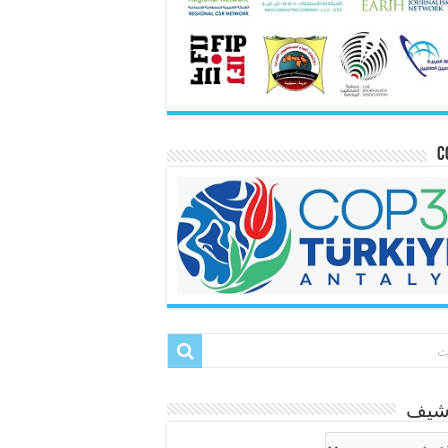
C
رشيف
شيف