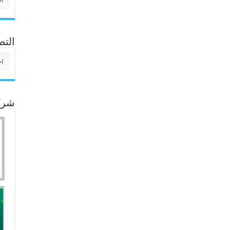
التص
التص
شركا