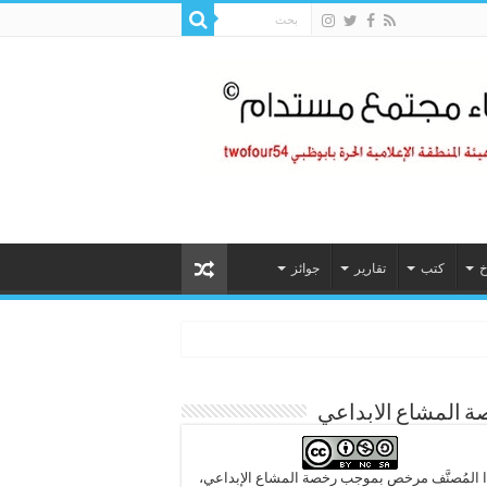
خ
كتب
تقارير
جوائز
 المشاع الابداعي
 المُصنَّف مرخص بموجب رخصة المشاع الإبداعي،