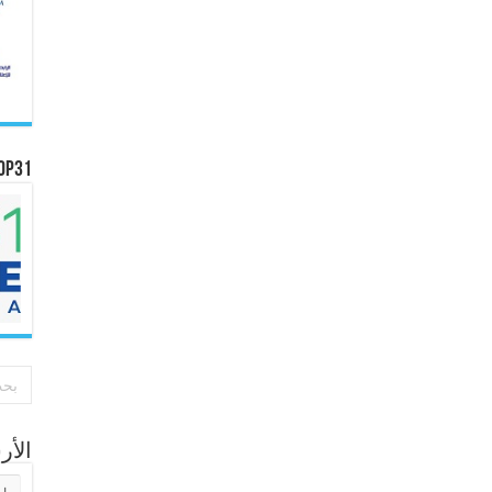
OP31
الأ
الأر