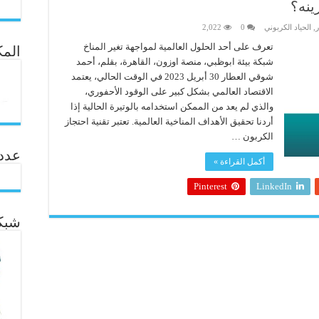
ينه؟
ر
,
الحياد الكربوني
0
2,022
تعرف على أحد الحلول العالمية لمواجهة تغير المناخ
المك
شبكة بيئة ابوظبي، منصة اوزون، القاهرة، بقلم، أحمد
شوقي العطار 30 أبريل 2023 في الوقت الحالي، يعتمد
الاقتصاد العالمي بشكل كبير على الوقود الأحفوري،
والذي لم يعد من الممكن استخدامه بالوتيرة الحالية إذا
أردنا تحقيق الأهداف المناخية العالمية. تعتبر تقنية احتجاز
الكربون …
عدد ال
أكمل القراءة »
Pinterest
LinkedIn
شبكة