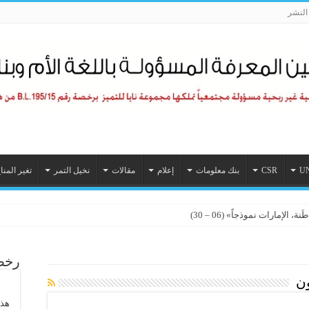
لنشر
U
CSR
بنك معلومات
إعلام
مقالات
نخيل التمر
تغير المنا
الإمارات نموذجاً» (06 – 30)
رخصة
ون
هذا