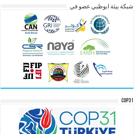
شبكة بيئة ابوظبي عضو في
COP31