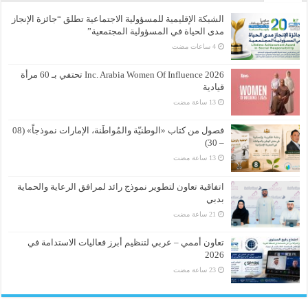
الشبكة الإقليمية للمسؤولية الاجتماعية تطلق “جائزة الإنجاز
مدى الحياة في المسؤولية المجتمعية”
Inc. Arabia Women Of Influence 2026 تحتفي بـ 60 مرأة
قيادية
فصول من كتاب «الوطنيّة والمُواطَنة، الإمارات نموذجاً» (08
– 30)
اتفاقية تعاون لتطوير نموذج رائد لمرافق الرعاية والحماية
بدبي
تعاون أممي – عربي لتنظيم أبرز فعاليات الاستدامة في
2026