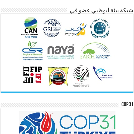
شبكة بيئة ابوظبي عضو في
COP31