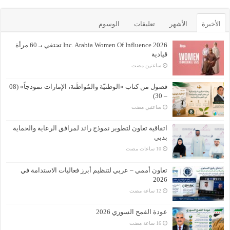
الأخيرة
الأشهر
تعليقات
الوسوم
Inc. Arabia Women Of Influence 2026 تحتفي بـ 60 مرأة
قيادية
‏ساعتين مضت
فصول من كتاب «الوطنيّة والمُواطَنة، الإمارات نموذجاً» (08
– 30)
‏ساعتين مضت
اتفاقية تعاون لتطوير نموذج رائد لمرافق الرعاية والحماية
بدبي
تعاون أممي – عربي لتنظيم أبرز فعاليات الاستدامة في
2026
عودة القمح السوري 2026