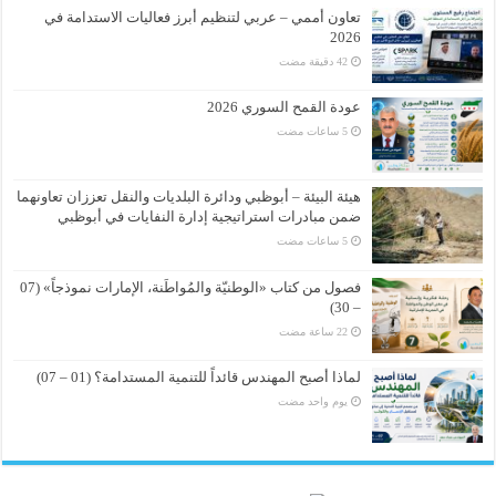
تعاون أممي – عربي لتنظيم أبرز فعاليات الاستدامة في
2026
عودة القمح السوري 2026
هيئة البيئة – أبوظبي ودائرة البلديات والنقل تعززان تعاونهما
ضمن مبادرات استراتيجية إدارة النفايات في أبوظبي
فصول من كتاب «الوطنيّة والمُواطَنة، الإمارات نموذجاً» (07
– 30)
لماذا أصبح المهندس قائداً للتنمية المستدامة؟ (01 – 07)
‏يوم واحد مضت