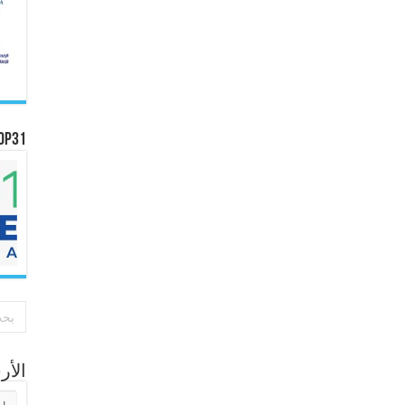
OP31
الأ
الأر