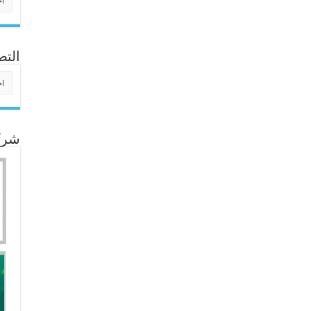
التص
التص
شركا