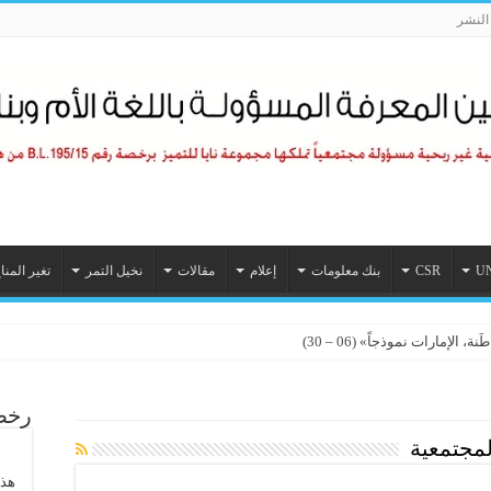
لنشر
U
CSR
بنك معلومات
إعلام
مقالات
نخيل التمر
تغير المنا
الإمارات نموذجاً» (06 – 30)
لي الرابع للمسؤولية المجتمعية 2026
رخصة
لمجتمعية
هذا