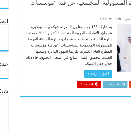
زة المسؤولية المجتمعية عن فئة “مؤسسات
سسي
0
1,647
المك
بمشاركة 155 جهة يمثلون 12 دولة شبكة بيئة ابوظبي،
عجمان، الامارات العربية المتحدة، 5 أكتوبر 2023 حصدت
دائرة البلدية والتخطيط – عجمان، جائزة الشبكة العربية
للمسؤولية المجتمعية للمؤسسات، عن فئة مؤسسات
القطاع العام الكبيرة، تكريماً لجهود الدائرة وسعيها
الحثيث لتحقيق أفضل النتائج في المجال الحيوي. جاء ذلك
عدد ال
خلال حفل الشبكة …
أكمل القراءة »
Pinterest
LinkedIn
شبكة