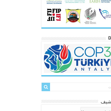
C
رشيف
شيف