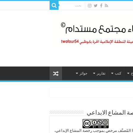
خ
كتب
تقارير
جوائز
 المشاع الابداعي
 المُصنَّف مرخص بموجب رخصة المشاع الإبداعي،