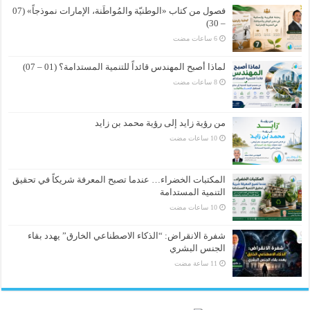
فصول من كتاب «الوطنيّة والمُواطَنة، الإمارات نموذجاً» (07
– 30)
لماذا أصبح المهندس قائداً للتنمية المستدامة؟ (01 – 07)
من رؤية زايد إلى رؤية محمد بن زايد
المكتبات الخضراء… عندما تصبح المعرفة شريكاً في تحقيق
التنمية المستدامة
شفرة الانقراض: “الذكاء الاصطناعي الخارق” يهدد بقاء
الجنس البشري