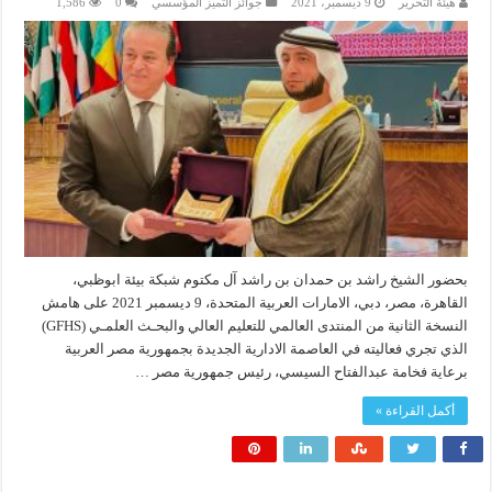
هيئة التحرير
9 ديسمبر، 2021
جوائز التميز المؤسسي
0
1,586
بحضور الشيخ راشد بن حمدان بن راشد آل مكتوم شبكة بيئة ابوظبي،
القاهرة، مصر، دبي، الامارات العربية المتحدة، 9 ديسمبر 2021 على هامش
النسخة الثانية من المنتدى العالمي للتعليم العالي والبحـث العلمـي (GFHS)
الذي تجري فعاليته في العاصمة الادارية الجديدة بجمهورية مصر العربية
برعاية فخامة عبدالفتاح السيسي، رئيس جمهورية مصر …
أكمل القراءة »