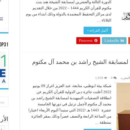
الدورة الثالثة والعشرين لمسابقة الشيخة هند بنت
مكتوم للقرآن الكريم 1444 – 2022 من خلال التقديم
لدى مراكز التحفيظ المعتمدة بالدولة وذلك ابتداء من يوم
الثلاثاء …
أكمل القراءة »
Pinterest
LinkedIn
OP31
ة لمسابقة الشيخ راشد بن محمد آل مكتوم
المغرب
0
1,928
شبكة بيئة ابوظبي، متابعة، عبد العزيز اغراز 09 يونيو
2022 أعلنت جائزة دبي الدولية للقرآن الكريم عن
انطلاقة التصفيات التمهيدية لمسابقة الشيخ راشد بن
محمد آل مكتوم لأجمل ترتيل في دورتها الخامسة
عشرة 1443 هـ /2022 التي ستبدأ اليوم الأربعاء اعتبارا
من الساعة الرابعة والنصف عصراً وذلك بمقر الجائزة
الأ
بمنطقة …
الأر