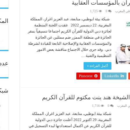
رآن بالمؤسسات العقابية
في المغرب
0
1,725
شبكة بيئة ابوظبي، متابعة، عبد العزيز اغراز، المملكة
المك
المغربية، 22 ديسمبر 2022 عقدت اللجنة المنظمة
لجائزة دبي الدولية للقرآن الكريم اجتماعا تنسيقياً بمقر
الجائزة في منطقة الممزر ضم ممثلين عن الجائزة
والمؤسسات العقابية والإصلاحية التابعة للقيادة لشرطة
دبي . وقد جرى خلال الاجتماع مناقشة بعض الامور
التنظيمية والفنية …
عدد ال
أكمل القراءة »
Pinterest
LinkedIn
شبكة
الشيخة هند بنت مكتوم للقرآن الكريم
ي المغرب
0
1,716
شبكة بيئة ابوظبي، متابعة، عبد العزيز اغراز، المملكة
المغربية، 29 اكتوبر 2022 أعلنت جائزة دبي الدولية
للقرآن الكريم عن اكتمال استعدادتها لبدء التسجيل في