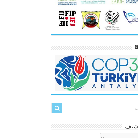
C
رشيف
شيف