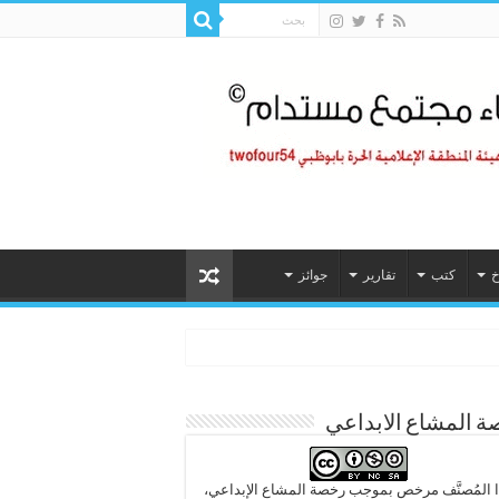
خ
كتب
تقارير
جوائز
 المشاع الابداعي
 المُصنَّف مرخص بموجب رخصة المشاع الإبداعي،