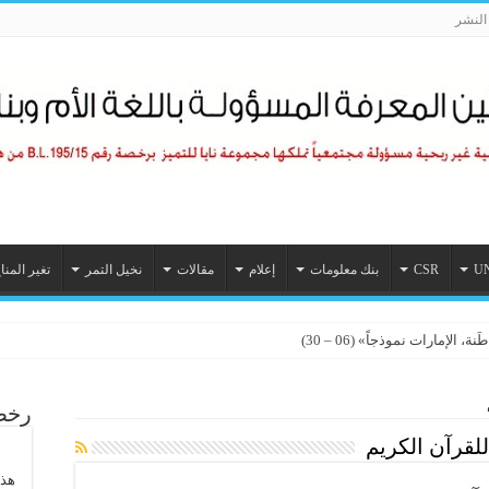
لنشر
U
CSR
بنك معلومات
إعلام
مقالات
نخيل التمر
تغير المنا
الإمارات نموذجاً» (06 – 30)
لي الرابع للمسؤولية المجتمعية 2026
رخصة
للقرآن الكريم
هذا