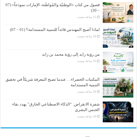
فصول من كتاب «الوطنيّة والمُواطَنة، الإمارات نموذجاً» (07
– 30)
لماذا أصبح المهندس قائداً للتنمية المستدامة؟ (01 – 07)
من رؤية زايد إلى رؤية محمد بن زايد
المكتبات الخضراء… عندما تصبح المعرفة شريكاً في تحقيق
التنمية المستدامة
شفرة الانقراض: “الذكاء الاصطناعي الخارق” يهدد بقاء
الجنس البشري