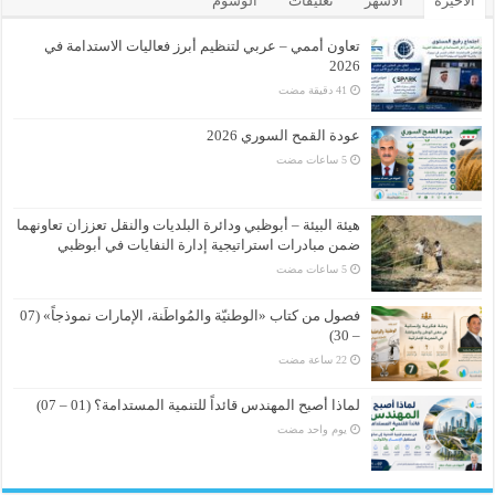
الأخيرة
الأشهر
تعليقات
الوسوم
تعاون أممي – عربي لتنظيم أبرز فعاليات الاستدامة في
2026
عودة القمح السوري 2026
هيئة البيئة – أبوظبي ودائرة البلديات والنقل تعززان تعاونهما
ضمن مبادرات استراتيجية إدارة النفايات في أبوظبي
فصول من كتاب «الوطنيّة والمُواطَنة، الإمارات نموذجاً» (07
– 30)
لماذا أصبح المهندس قائداً للتنمية المستدامة؟ (01 – 07)
‏يوم واحد مضت