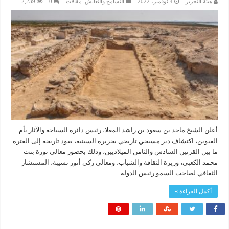
هيئة التحرير
4 نوفمبر، 2022
التسامح والتعايش
,
مقالات
0
2,239
أعلن الشيخ ماجد بن سعود بن راشد المعلا، رئيس دائرة السياحة والآثار بأم
القيوين، اكتشاف دير مسيحي تاريخي بجزيرة السينية، يعود تاريخه إلى الفترة
ما بين القرنين السادس والثامن الميلاديين، وذلك بحضور معالي نورة بنت
محمد الكعبي، وزيرة الثقافة والشباب، ومعالي زكي أنور نسيبة، المستشار
الثقافي لصاحب السمو رئيس الدولة. …
أكمل القراءة »