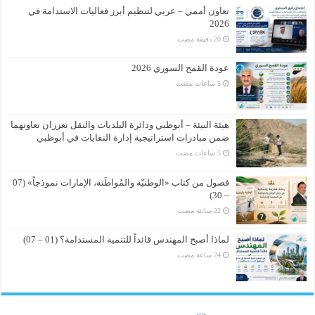
تعاون أممي – عربي لتنظيم أبرز فعاليات الاستدامة في
2026
عودة القمح السوري 2026
هيئة البيئة – أبوظبي ودائرة البلديات والنقل تعززان تعاونهما
ضمن مبادرات استراتيجية إدارة النفايات في أبوظبي
فصول من كتاب «الوطنيّة والمُواطَنة، الإمارات نموذجاً» (07
– 30)
لماذا أصبح المهندس قائداً للتنمية المستدامة؟ (01 – 07)