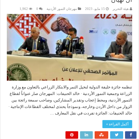
هيئة التحرير
15 مايو، 2023
مهرجان التمور الأردنية
0
1,962
تنظمه جائزة خليفة الدولية لنخيل التمر والابتكار الزراعي بالتعاون مع وزارة
الزراعة وجمعية التمور الأردنية · خالد الحنيفات: المهرجان صار عنواناً لقطاع
التمور الأردنية، ومحط إعجاب وتقدير المشاركين، وصاحب سمعة رائجة بين
الزوار من داخل الأردن وخارجه، ونموذجاً يحتذى لمختلف القطاعات الإنتاجية ·
خالد الحنيفات: الجائزة تفردت في نقل المعارف …
أكمل القراءة »