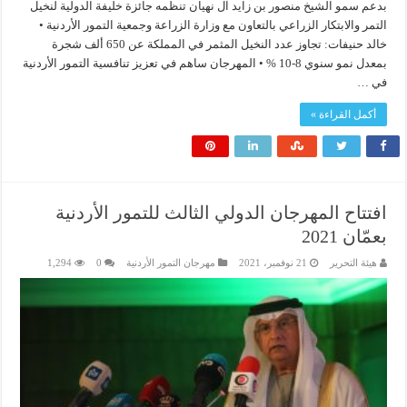
بدعم سمو الشيخ منصور بن زايد آل نهيان تنظمه جائزة خليفة الدولية لنخيل
التمر والابتكار الزراعي بالتعاون مع وزارة الزراعة وجمعية التمور الأردنية •
خالد حنيفات: تجاوز عدد النخيل المثمر في المملكة عن 650 ألف شجرة
بمعدل نمو سنوي 8-10 % • المهرجان ساهم في تعزيز تنافسية التمور الأردنية
في …
أكمل القراءة »
افتتاح المهرجان الدولي الثالث للتمور الأردنية
بعمّان 2021
هيئة التحرير
21 نوفمبر، 2021
مهرجان التمور الأردنية
0
1,294