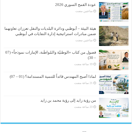
عودة القمح السوري 2026
‏ساعتين مضت
هيئة البيئة – أبوظبي ودائرة البلديات والنقل تعززان تعاونهما
ضمن مبادرات استراتيجية إدارة النفايات في أبوظبي
‏ساعتين مضت
فصول من كتاب «الوطنيّة والمُواطَنة، الإمارات نموذجاً» (07
– 30)
لماذا أصبح المهندس قائداً للتنمية المستدامة؟ (01 – 07)
من رؤية زايد إلى رؤية محمد بن زايد