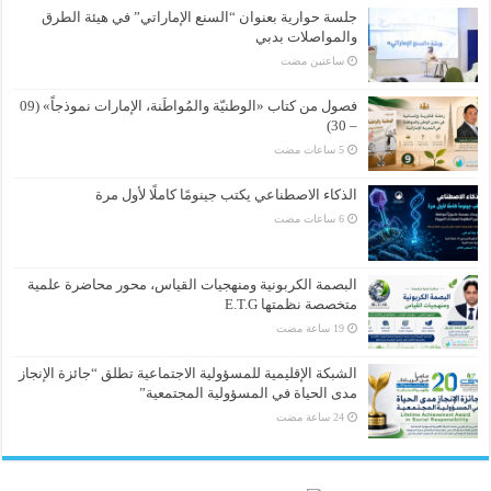
جلسة حوارية بعنوان “السنع الإماراتي” في هيئة الطرق
والمواصلات بدبي
‏ساعتين مضت
فصول من كتاب «الوطنيّة والمُواطَنة، الإمارات نموذجاً» (09
– 30)
الذكاء الاصطناعي يكتب جينومًا كاملًا لأول مرة
البصمة الكربونية ومنهجيات القياس، محور محاضرة علمية
متخصصة نظمتها E.T.G
الشبكة الإقليمية للمسؤولية الاجتماعية تطلق “جائزة الإنجاز
مدى الحياة في المسؤولية المجتمعية”