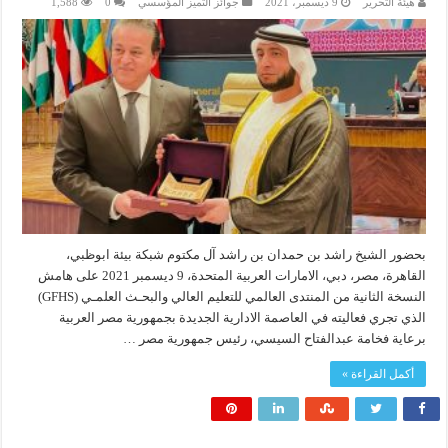
هيئة التحرير
9 ديسمبر، 2021
جوائز التميز المؤسسي
0
1,588
بحضور الشيخ راشد بن حمدان بن راشد آل مكتوم شبكة بيئة ابوظبي،
القاهرة، مصر، دبي، الامارات العربية المتحدة، 9 ديسمبر 2021 على هامش
النسخة الثانية من المنتدى العالمي للتعليم العالي والبحـث العلمـي (GFHS)
الذي تجري فعاليته في العاصمة الادارية الجديدة بجمهورية مصر العربية
برعاية فخامة عبدالفتاح السيسي، رئيس جمهورية مصر …
أكمل القراءة »