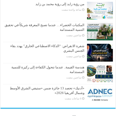
من رؤية زايد إلى رؤية محمد بن زايد
‏ساعة واحدة مضت
المكتبات الخضراء… عندما تصبح المعرفة شريكاً في تحقيق
التنمية المستدامة
‏ساعتين مضت
شفرة الانقراض: “الذكاء الاصطناعي الخارق” يهدد بقاء
الجنس البشري
‏ساعتين مضت
هندسة القيمة.. عندما تتحول الكفاءة إلى ركيزة للتنمية
المستدامة
‏ساعتين مضت
«أدنيك» تحصد 13 جائزة ضمن «ستيفي الشرق الأوسط
وشمال أفريقيا 2026»