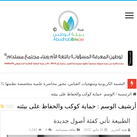
البصمة الكربونية ومنهجيات القياس، محور محاضرة علمية متخصصة نظمتها E.T.G
الشبكة الإقليمية للمسؤولية الاجتماعية تطلق “جائزة الإنجاز مدى الحياة في ال
الرئيسية
/
الوسم:
حماية كوكب والحفاظ على بيئته
أرشيف الوسم :
حماية كوكب والحفاظ على بيئته
الطبيعة تأتي كفئة أصول جديدة
هيئة التحرير
10 مايو، 2022
ثقافة مستدامة
0
1,542