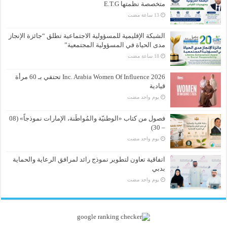
متخصصة نظمتها E.T.G
الشبكة الإقليمية للمسؤولية الاجتماعية تطلق “جائزة الإنجاز
مدى الحياة في المسؤولية المجتمعية”
Inc. Arabia Women Of Influence 2026 تحتفي بـ 60 مرأة
قيادية
‏يوم واحد مضت
فصول من كتاب «الوطنيّة والمُواطَنة، الإمارات نموذجاً» (08
– 30)
‏يوم واحد مضت
اتفاقية تعاون لتطوير نموذج رائد لمرافق الرعاية والحماية
بدبي
‏يوم واحد مضت