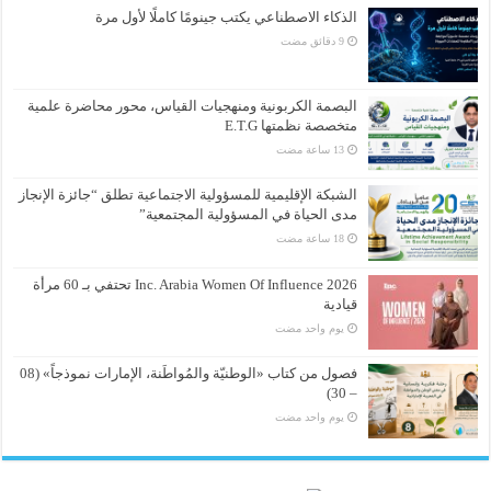
الذكاء الاصطناعي يكتب جينومًا كاملًا لأول مرة
البصمة الكربونية ومنهجيات القياس، محور محاضرة علمية
متخصصة نظمتها E.T.G
الشبكة الإقليمية للمسؤولية الاجتماعية تطلق “جائزة الإنجاز
مدى الحياة في المسؤولية المجتمعية”
Inc. Arabia Women Of Influence 2026 تحتفي بـ 60 مرأة
قيادية
‏يوم واحد مضت
فصول من كتاب «الوطنيّة والمُواطَنة، الإمارات نموذجاً» (08
– 30)
‏يوم واحد مضت