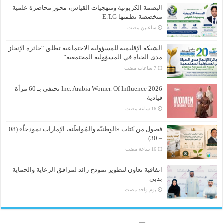
البصمة الكربونية ومنهجيات القياس، محور محاضرة علمية
متخصصة نظمتها E.T.G
‏ساعتين مضت
الشبكة الإقليمية للمسؤولية الاجتماعية تطلق “جائزة الإنجاز
مدى الحياة في المسؤولية المجتمعية”
Inc. Arabia Women Of Influence 2026 تحتفي بـ 60 مرأة
قيادية
فصول من كتاب «الوطنيّة والمُواطَنة، الإمارات نموذجاً» (08
– 30)
اتفاقية تعاون لتطوير نموذج رائد لمرافق الرعاية والحماية
بدبي
‏يوم واحد مضت