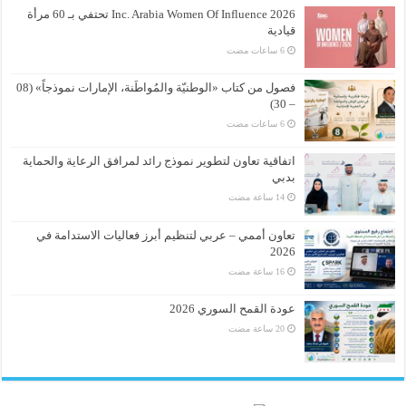
Inc. Arabia Women Of Influence 2026 تحتفي بـ 60 مرأة
قيادية
فصول من كتاب «الوطنيّة والمُواطَنة، الإمارات نموذجاً» (08
– 30)
اتفاقية تعاون لتطوير نموذج رائد لمرافق الرعاية والحماية
بدبي
تعاون أممي – عربي لتنظيم أبرز فعاليات الاستدامة في
2026
عودة القمح السوري 2026