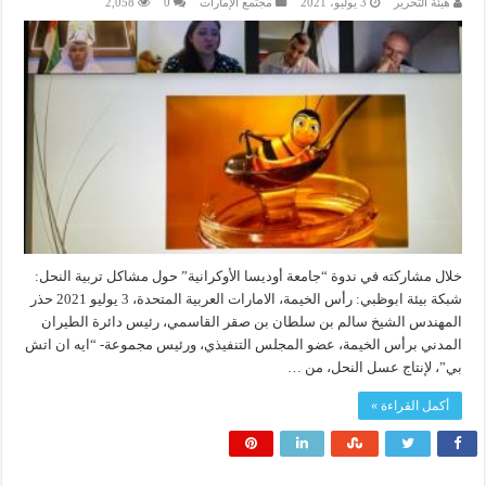
هيئة التحرير
3 يوليو، 2021
مجتمع الإمارات
0
2,058
خلال مشاركته في ندوة “جامعة أوديسا الأوكرانية” حول مشاكل تربية النحل:
شبكة بيئة ابوظبي: رأس الخيمة، الامارات العربية المتحدة، 3 يوليو 2021 حذر
المهندس الشيخ سالم بن سلطان بن صقر القاسمي، رئيس دائرة الطيران
المدني برأس الخيمة، عضو المجلس التنفيذي، ورئيس مجموعة- “ايه ان اتش
بي”، لإنتاج عسل النحل، من …
أكمل القراءة »