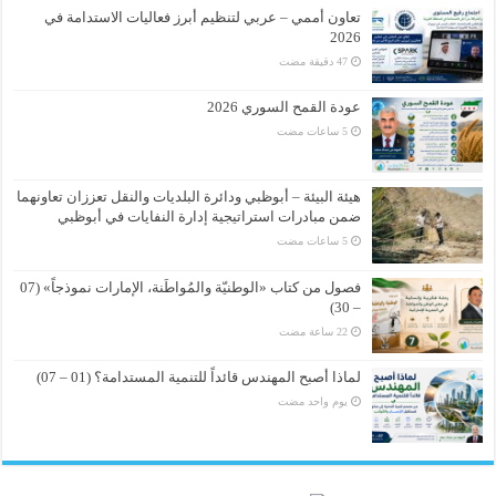
تعاون أممي – عربي لتنظيم أبرز فعاليات الاستدامة في
2026
عودة القمح السوري 2026
هيئة البيئة – أبوظبي ودائرة البلديات والنقل تعززان تعاونهما
ضمن مبادرات استراتيجية إدارة النفايات في أبوظبي
فصول من كتاب «الوطنيّة والمُواطَنة، الإمارات نموذجاً» (07
– 30)
لماذا أصبح المهندس قائداً للتنمية المستدامة؟ (01 – 07)
‏يوم واحد مضت