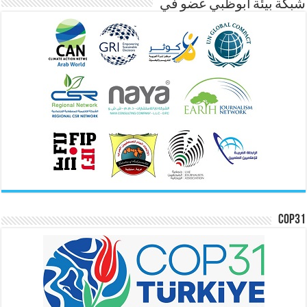
شبكة بيئة ابوظبي عضو في
COP31