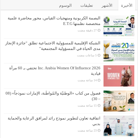
الأخيرة
الأشهر
تعليقات
الوسوم
البصمة الكربونية ومنهجيات القياس، محور محاضرة علمية
متخصصة نظمتها E.T.G
الشبكة الإقليمية للمسؤولية الاجتماعية تطلق “جائزة الإنجاز
مدى الحياة في المسؤولية المجتمعية”
Inc. Arabia Women Of Influence 2026 تحتفي بـ 60 مرأة
قيادية
فصول من كتاب «الوطنيّة والمُواطَنة، الإمارات نموذجاً» (08
– 30)
اتفاقية تعاون لتطوير نموذج رائد لمرافق الرعاية والحماية
بدبي