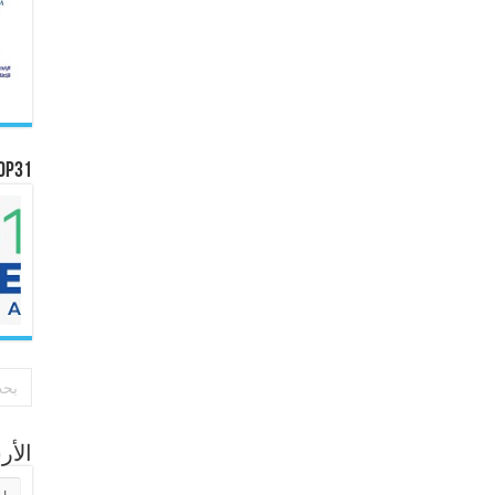
OP31
الأ
الأر