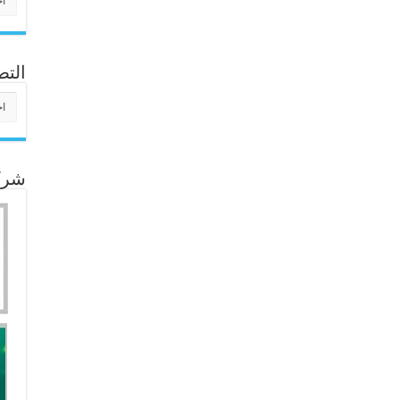
التص
التص
شركا