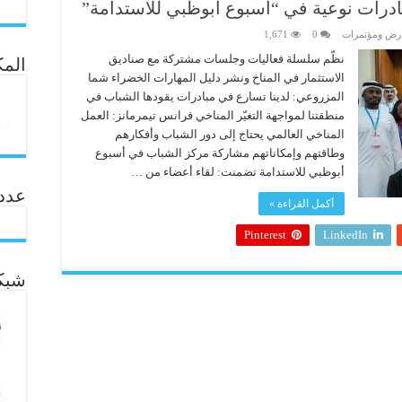
درات نوعية في “أسبوع أبوظبي للاستدامة”
رض ومؤتمرات
0
1,671
نظّم سلسلة فعاليات وجلسات مشتركة مع صناديق
المك
الاستثمار في المناخ ونشر دليل المهارات الخضراء شما
المزروعي: لدينا تسارع في مبادرات يقودها الشباب في
منطقتنا لمواجهة التغيّر المناخي فرانس تيمرمانز: العمل
المناخي العالمي يحتاج إلى دور الشباب وأفكارهم
وطاقتهم وإمكاناتهم مشاركة مركز الشباب في أسبوع
أبوظبي للاستدامة تضمنت: لقاء أعضاء من …
عدد ال
أكمل القراءة »
Pinterest
LinkedIn
شبكة