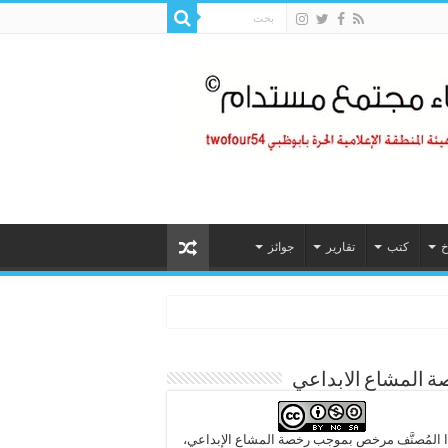
خ
كتب
تقارير
جوائز
 المشاع الابداعي
 المُصنَّف مرخص بموجب رخصة المشاع الإبداعي،