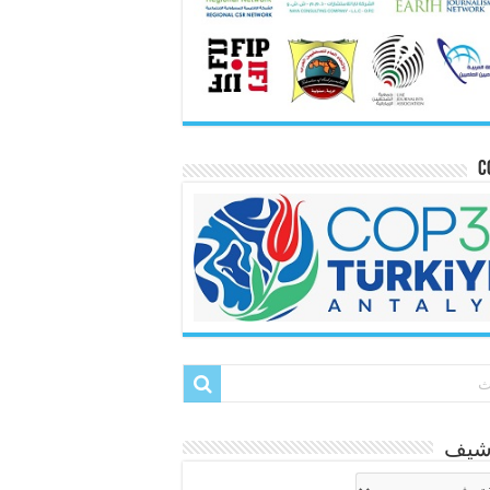
C
رشيف
شيف