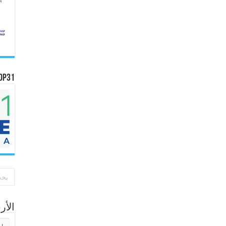
OP31
الأ
الأر