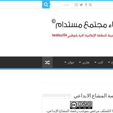
خ
كتب
تقارير
جوائز
 المشاع الابداعي
 المُصنَّف مرخص بموجب رخصة المشاع الإبداعي،