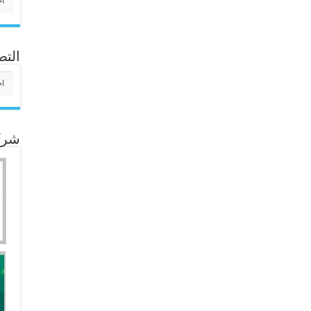
التص
التص
شركا