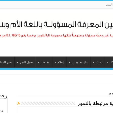
لنشر
U
CSR
بنك معلومات
إعلام
مقالات
نخيل التمر
تغير المنا
لديات والنقل تعززان تعاونهما ضمن مبادرات استراتيجية إدارة النفايات في أبوظبي
مور
رخصة
 مرتبطة بالتمور
هذا