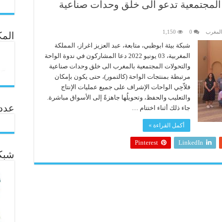
 المجتمعية تدعو الى خلق وحدات صناعية
المغرب
0
1,150
المك
شبكة بيئة ابوظبي، متابعة، عبد العزيز اغراز، المملكة
المغربية، 03 يونيو 2022 دعا المشاركون في ندوة الواحة
والتحولات المجتمعية بالمغرب الى خلق وحدات صناعية
مرتبطة بمنتجات الواحة (كالتمور)، حتى يكون بإمكان
فلاّحِي الواحات الإشراف على جميع عمليات الإنتاج
والتعليب والحفظ، وتحويلُها جاهزةً إلى الأسواق مباشرة.
عدد ال
جاء ذلك أثناء اختتام …
أكمل القراءة »
Pinterest
LinkedIn
شبكة