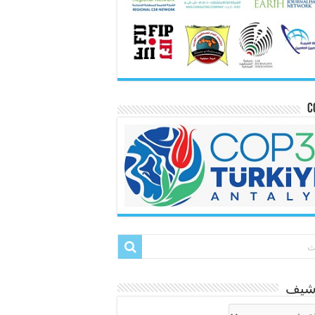
C
رشيف
شيف