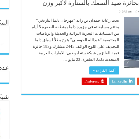
جائزة صيد السمك بالسنارة لأكبر وزن
2,765
0
تحت رعاية حمدان بن زايد “مهرجان دلما التاريخي”
المك
يختتم مسابقاته في جزيرة دلما بمنطقة الظفرة 5 أيام
من المسابقات البحرية التراثية والحديثة والرياضات
المجتمعية “عبدالله الحوسني” يتوج بطلاً لسباق دلما
للتجديف على اللوح الواقف 2445 مشارك و193 جائزة
قيمة للفائزين شبكة بيئة ابوظبي: الامارات العربية
المتحدة، دلما، الظفرة، 22 مايو …
عدد ال
أكمل القراءة »
Pinterest
LinkedIn
شبكة