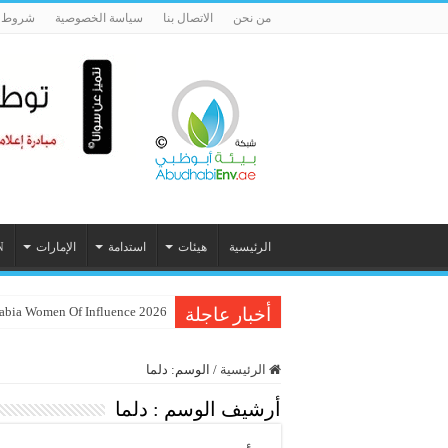
من نحن
الاتصال بنا
سياسة الخصوصية
شروط ا
الرئيسية
هيئات
استدامة
الإمارات
N
Inc. Arabia Women Of Influence 2026 تحتفي بـ 60 م
أخبار عاجلة
الرئيسية
/
الوسم:
دلما
أرشيف الوسم :
دلما