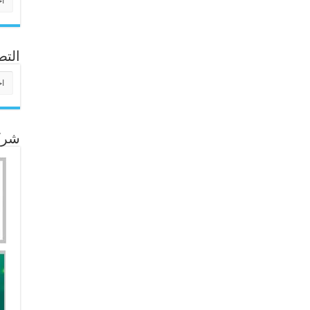
التص
التص
شركا