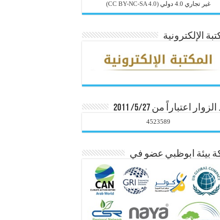
غير تجاري 4.0 دولي
(CC BY-NC-SA 4.0)
تبة الإلكترونية
زوار اعتباراً من 5/27/ 2011
4523589
 بيئة ابوظبي عضو في