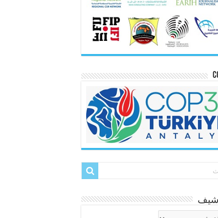
C
رشيف
شيف