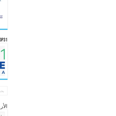
OP31
الأ
الأر