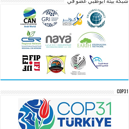
شبكة بيئة ابوظبي عضو في
COP31