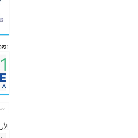
OP31
الأ
الأر