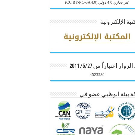
غير تجاري 4.0 دولي
(CC BY-NC-SA 4.0)
تبة الإلكترونية
زوار اعتباراً من 5/27/ 2011
4523589
 بيئة ابوظبي عضو في