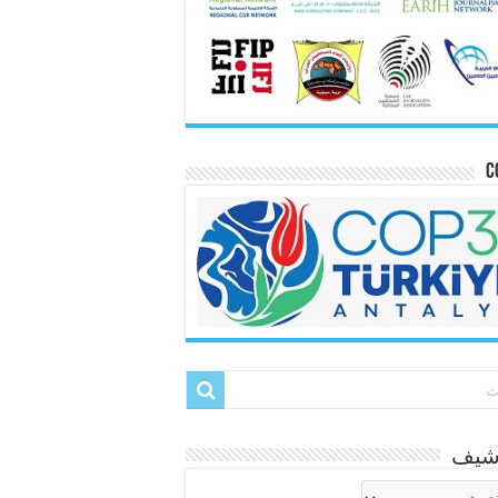
C
رشيف
شيف