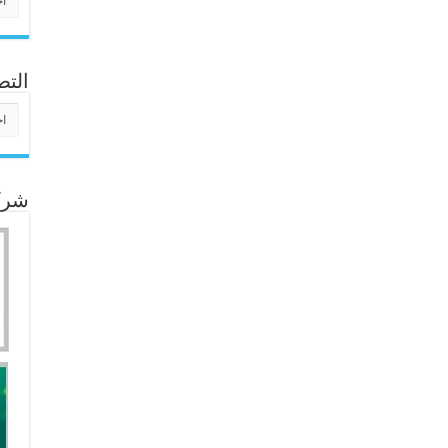
التص
التص
شركا