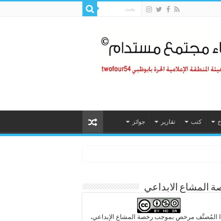
خ
كتب
تقارير
جوائز
 المشاع الابداعي
 المُصنَّف مرخص بموجب رخصة المشاع الإبداعي،