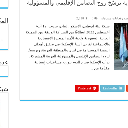
ية ترسّخ روح التضامن الإقليمي والمسؤولية
ة وفعاليات مسؤولة
0
2,818
المك
شبكة بيئة ابوظبي، الاسكوا، لبنان، بيروت، 12 آب/
أغسطس 2022 انطلاقًا من الشراكة الوثيقة بين المملكة
العربية السعودية ولجنة الأمم المتحدة الاقتصادية
والاجتماعية لغربي آسيا (الإسكوا) في تحقيق أهداف
التنمية المستدامة في لبنان والمنطقة العربية، وترسيخًا
لروح التضامن الإقليمي والمسؤولية العربية المشتركة،
عدد ال
بدأت الإسكوا صباح اليوم بتوزيع مساعدات إنسانية
مقدّمة من …
Pinterest
LinkedIn
شبكة