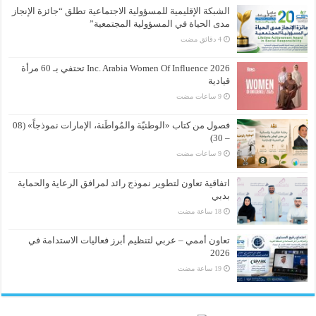
الشبكة الإقليمية للمسؤولية الاجتماعية تطلق “جائزة الإنجاز
مدى الحياة في المسؤولية المجتمعية”
Inc. Arabia Women Of Influence 2026 تحتفي بـ 60 مرأة
قيادية
فصول من كتاب «الوطنيّة والمُواطَنة، الإمارات نموذجاً» (08
– 30)
اتفاقية تعاون لتطوير نموذج رائد لمرافق الرعاية والحماية
بدبي
تعاون أممي – عربي لتنظيم أبرز فعاليات الاستدامة في
2026