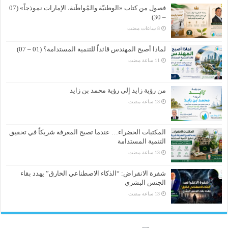
فصول من كتاب «الوطنيّة والمُواطَنة، الإمارات نموذجاً» (07
– 30)
لماذا أصبح المهندس قائداً للتنمية المستدامة؟ (01 – 07)
من رؤية زايد إلى رؤية محمد بن زايد
المكتبات الخضراء… عندما تصبح المعرفة شريكاً في تحقيق
التنمية المستدامة
شفرة الانقراض: “الذكاء الاصطناعي الخارق” يهدد بقاء
الجنس البشري