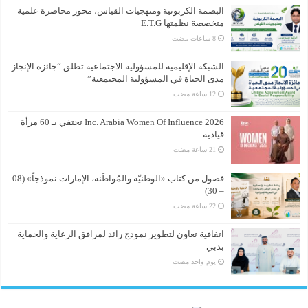
البصمة الكربونية ومنهجيات القياس، محور محاضرة علمية
متخصصة نظمتها E.T.G
الشبكة الإقليمية للمسؤولية الاجتماعية تطلق “جائزة الإنجاز
مدى الحياة في المسؤولية المجتمعية”
Inc. Arabia Women Of Influence 2026 تحتفي بـ 60 مرأة
قيادية
فصول من كتاب «الوطنيّة والمُواطَنة، الإمارات نموذجاً» (08
– 30)
اتفاقية تعاون لتطوير نموذج رائد لمرافق الرعاية والحماية
بدبي
‏يوم واحد مضت