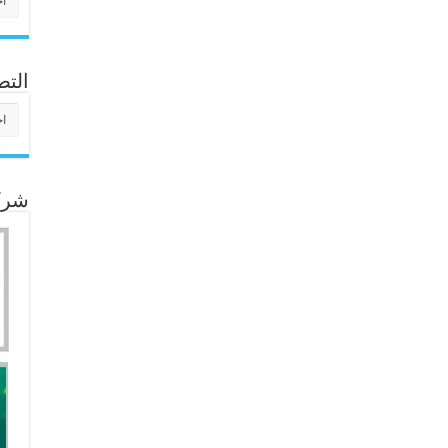
التص
التص
شركا