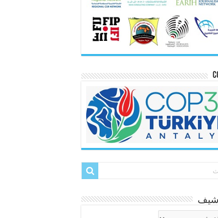
C
رشيف
شيف