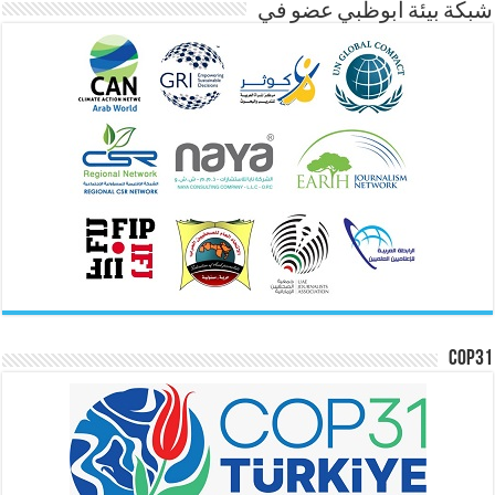
شبكة بيئة ابوظبي عضو في
COP31