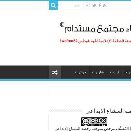
خ
كتب
تقارير
جوائز
 المشاع الابداعي
 المُصنَّف مرخص بموجب رخصة المشاع الإبداعي،