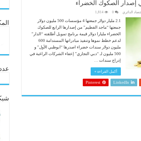
ي إصدار الصكوك الخضراء
قتصاد الدائري
0
1,814
2.1 مليار دولار جمعتها 4 مؤسسات 500 مليون دولار
المك
جمعتها “ماجد الفطيم” من إصدارها الرابع للصكوك
الخضراء مليارا دولار قيمة برنامج تمويل أطلقته “الدار”
لدعم خطط نموها وتنفيذ مبادراتها المستدامة 600
مليون دولار سندات خضراء اصدرها “ابوظبي الأول” و
500 مليون لـ “دبي التجاري” إعفاء الشركات الراغبة في
إدراج سندات …
عدد ال
أكمل القراءة »
Pinterest
LinkedIn
شبكة