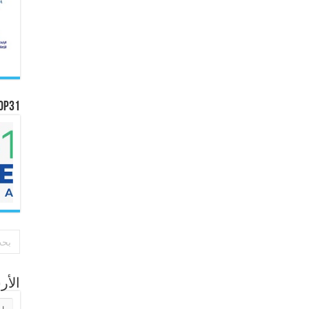
OP31
الأ
الأر