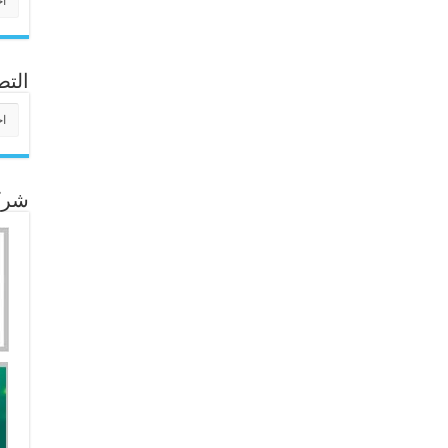
التص
التص
شركا