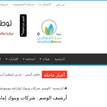
من نحن
الاتصال بنا
سياسة الخصوصية
شروط ا
الرئيسية
هيئات
استدامة
الإمارات
N
تعاون أممي – عربي لتنظيم أبرز فع
أخبار عاجلة
الرئيسية
/
الوسم:
شركات وبنوك إماراتية تتوسع ف
أرشيف الوسم :
شركات وبنوك إمار