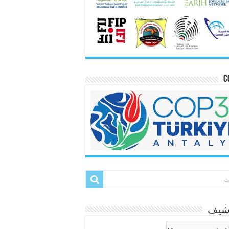
C
رشيف
شيف