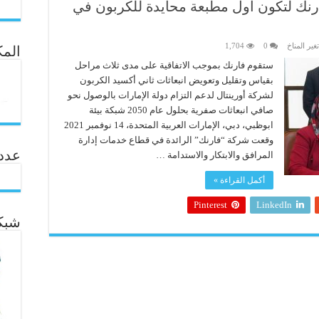
ارنك لتكون أول مطبعة محايدة للكربون في
تغير المناخ
0
1,704
المك
ستقوم فارنك بموجب الاتفاقية على مدى ثلاث مراحل
بقياس وتقليل وتعويض انبعاثات ثاني أكسيد الكربون
لشركة أورينتال لدعم التزام دولة الإمارات بالوصول نحو
صافي انبعاثات صفرية بحلول عام 2050 شبكة بيئة
ابوظبي، دبي، الإمارات العربية المتحدة، 14 نوفمبر 2021
وقعت شركة “فارنك” الرائدة في قطاع خدمات إدارة
عدد ال
المرافق والابتكار والاستدامة …
أكمل القراءة »
Pinterest
LinkedIn
شبكة