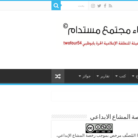
خ
كتب
تقارير
جوائز
 المشاع الابداعي
 المُصنَّف مرخص بموجب رخصة المشاع الإبداعي،