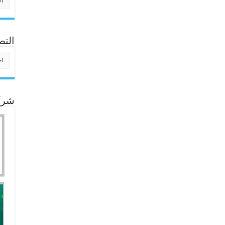
التص
التص
شركا