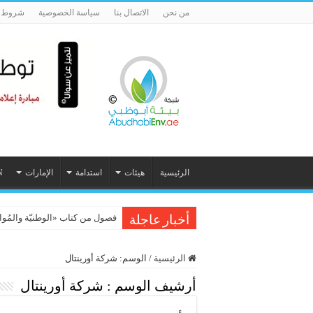
من نحن
الاتصال بنا
سياسة الخصوصية
شروط ا
الرئيسية
هيئات
استدامة
الإمارات
N
فصول من كتاب «الوطنيّة والمُواطَنة، 
أخبار عاجلة
الرئيسية
/
الوسم:
شركة أورينتال
أرشيف الوسم :
شركة أورينتال