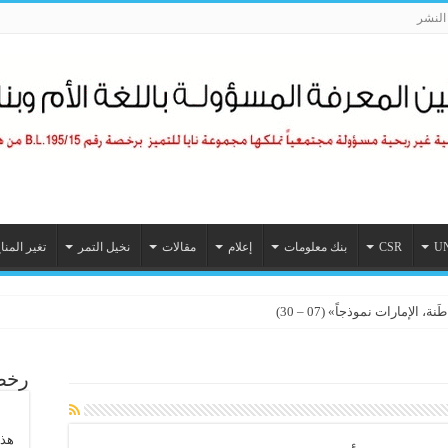
لنشر
U
CSR
بنك معلومات
إعلام
مقالات
نخيل التمر
تغير المنا
الإمارات نموذجاً» (07 – 30)
رخصة
هذا