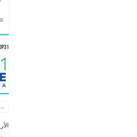
OP31
الأ
الأر