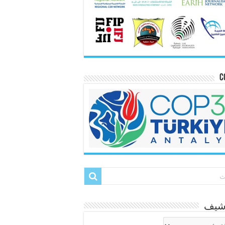
C
رشيف
شيف