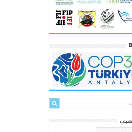
C
رشيف
شيف