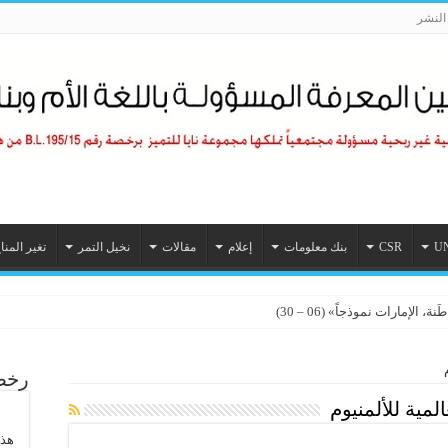
لنشر
U
CSR
بنك معلومات
إعلام
مقالات
نخيل التمر
تغير المنا
الإمارات نموذجاً» (06 – 30)
رخصة
لمية للألمنيوم
هذا