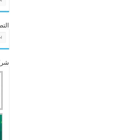
التص
التص
شركا