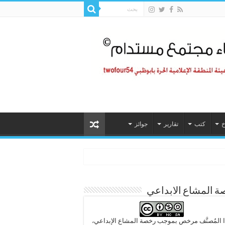
خ
كتب
تقارير
جوائز
 المشاع الابداعي
 المُصنَّف مرخص بموجب رخصة المشاع الإبداعي،