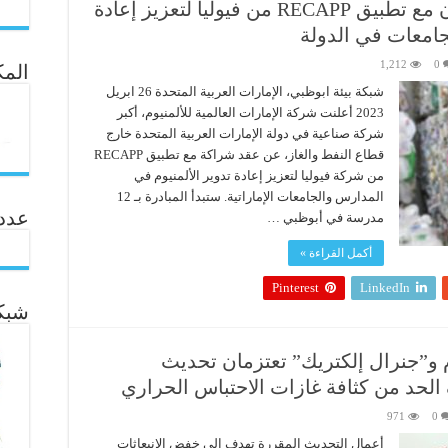
الإمارات العالمية للألمنيوم تتعاون مع تطبيق RECAPP من فيوليا لتعزيز إعادة
جامعات في الدولة
1,212
0
المك
شبكة بيئة ابوظبي، الإمارات العربية المتحدة 26 ابريل
2023 أعلنت شركة الإمارات العالمية للألمنيوم، أكبر
شركة صناعية في دولة الإمارات العربية المتحدة خارج
قطاع النفط والغاز، عن عقد شراكة مع تطبيق RECAPP
من شركة فيوليا لتعزيز إعادة تدوير الألمنيوم في
المدارس والجامعات الإماراتية. ستبدأ المبادرة بـ 12
عدد ال
مدرسة في أبوظبي …
أكمل القراءة »
Pinterest
LinkedIn
شبكة
م و”جنرال إلكتريك” تعتزمان تحديث
 الحد من كثافة غازات الاحتباس الحراري
971
0
أعمال التحديث المقررة تهدف إلى خفض الانبعاثات