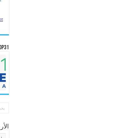
OP31
الأ
الأر