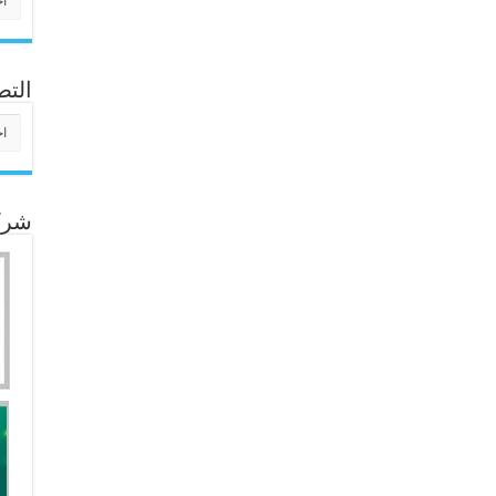
التص
التص
شركا