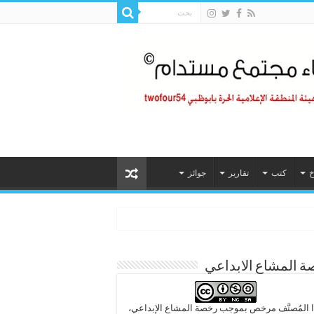
خ
كتب
تقارير
جوائز
 المشاع الابداعي
 المُصنَّف مرخص بموجب رخصة المشاع الإبداعي،