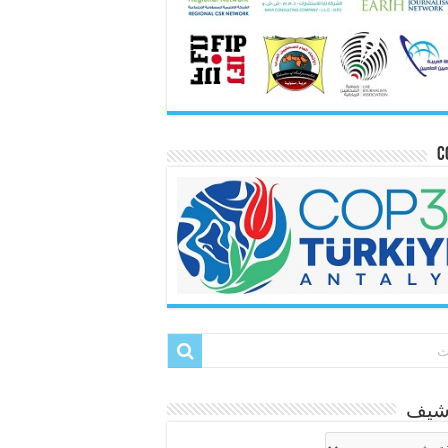
C
رشيف
شيف