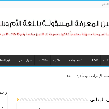
لنشر
U
CSR
بنك معلومات
إعلام
مقالات
نخيل التمر
تغير المنا
الإمارات نموذجاً» (07 – 30)
رخصة
ي الوطني
هذا