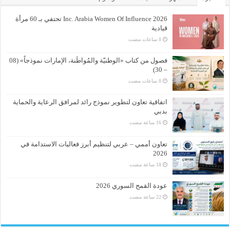
Inc. Arabia Women Of Influence 2026 تحتفي بـ 60 مرأة
قيادية
فصول من كتاب «الوطنيّة والمُواطَنة، الإمارات نموذجاً» (08
– 30)
اتفاقية تعاون لتطوير نموذج رائد لمرافق الرعاية والحماية
بدبي
تعاون أممي – عربي لتنظيم أبرز فعاليات الاستدامة في
2026
عودة القمح السوري 2026