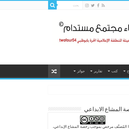
خ
كتب
تقارير
جوائز
 المشاع الابداعي
 المُصنَّف مرخص بموجب رخصة المشاع الإبداعي،