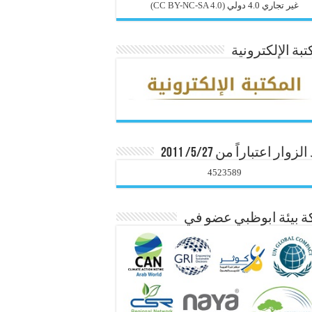
غير تجاري 4.0 دولي
(CC BY-NC-SA 4.0)
تبة الإلكترونية
زوار اعتباراً من 5/27/ 2011
4523589
 بيئة ابوظبي عضو في