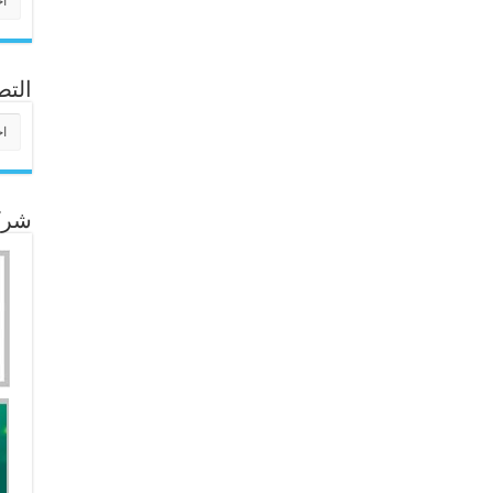
التص
التص
شركا