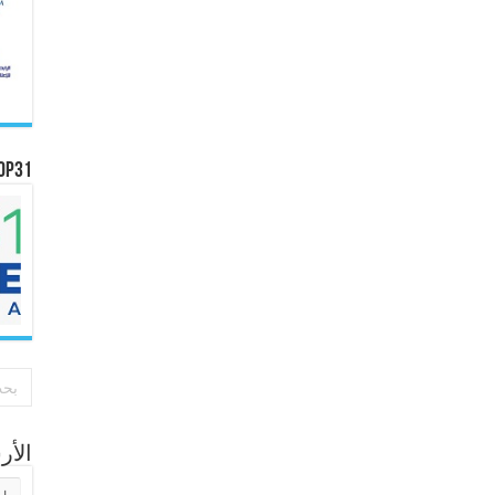
OP31
الأ
الأر