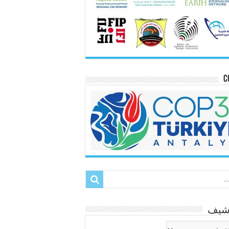
C
رشيف
شيف