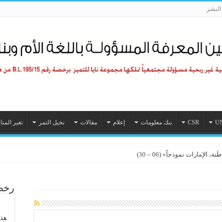
لنشر
U
CSR
بنك معلومات
إعلام
مقالات
نخيل التمر
تغير المنا
الإمارات نموذجاً» (06 – 30)
رخصة
هذا