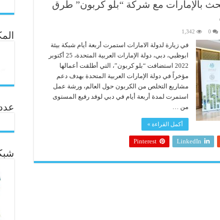
 تبحث بالإمارات مع شركة “بلو كربون” طرق
1,342
0
المك
في زيارة لدولة الامارات استمرت أربعة أيام شبكة بيئة
ابوظبي، دبي، دولة الإمارات العربية المتحدة، 25 أكتوبر
2022 استضافت “بلو كربون”، التي أطلقت أعمالها
مؤخراً في دولة الإمارات العربية المتحدة بهدف دعم
مشاريع التخلص من الكربون حول العالم، ورشة عمل
استمرت لمدة أربعة أيام في دبي لوفد رفيع المستوى
عدد ال
من …
أكمل القراءة »
Pinterest
LinkedIn
شبكة