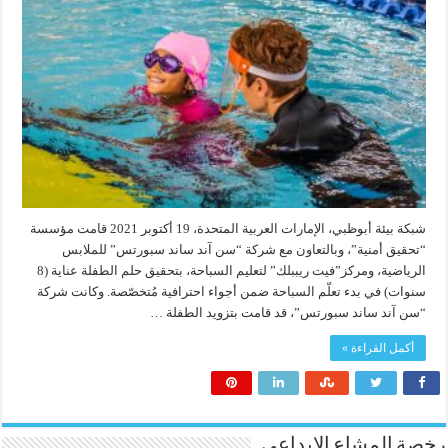
شبكة بيئة أبوظبي، الإمارات العربية المتحدة، 19 أكتوبر 2021 قامت مؤسسة
“تحقيق أمنية”، وبالتعاون مع شركة “سن آند ساند سبورتس” للملابس
الرياضية، ومركز”فيت ريببلك” لتعليم السباحة، بتحقيق حلم الطفلة عناية (8
سنوات) في بدء تعلّم السباحة ضمن أجواء احترافية مُتخصّصة. وكانت شركة
“سن آند ساند سبورتس”، قد قامت بتزويد الطفلة …
أكمل القراءة »
رخصة المشاع الابداعي