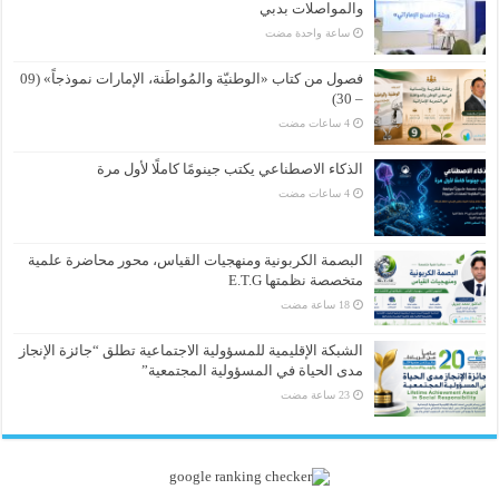
والمواصلات بدبي
‏ساعة واحدة مضت
فصول من كتاب «الوطنيّة والمُواطَنة، الإمارات نموذجاً» (09
– 30)
الذكاء الاصطناعي يكتب جينومًا كاملًا لأول مرة
البصمة الكربونية ومنهجيات القياس، محور محاضرة علمية
متخصصة نظمتها E.T.G
الشبكة الإقليمية للمسؤولية الاجتماعية تطلق “جائزة الإنجاز
مدى الحياة في المسؤولية المجتمعية”